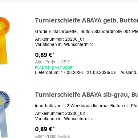
Turnierschleife ABAYA gelb, Butt
Große Einfachrosette, Button Standardmotiv 001 P
Artikelnummer:
20200_01
Variationen in:
Wunschtermin:
0,89 €
*
Alter Preis:
1,05 €
kurzfristig verfügbar
Lieferdatum:
17.08.2026 - 21.08.2026
(DE - Ausland
Turnierschleife ABAYA slb-grau, B
innerhalb von 1-2 Werktagen lieferbar Button mit Pfe
Artikelnummer:
20200_02
Variationen in:
Wunschtermin:
0,89 €
*
Alter Preis:
1,05 €