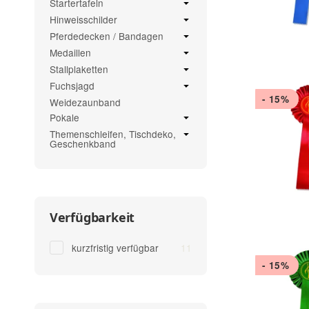
Startertafeln
Hinweisschilder
Pferdedecken / Bandagen
Medaillen
Stallplaketten
Fuchsjagd
- 15%
Weidezaunband
Pokale
Themenschleifen, Tischdeko,
Geschenkband
Verfügbarkeit
Artikel gefunden
kurzfristig verfügbar
11
- 15%