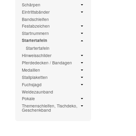
Schärpen
Eintrittsbänder
Bandschleifen
Festabzeichen
Startnummern
Startertafeln
Startertafeln
Hinweisschilder
Pferdedecken / Bandagen
Medaillen
Stallplaketten
Fuchsjagd
Weidezaunband
Pokale
Themenschleifen, Tischdeko,
Geschenkband