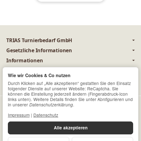
TRIAS Turnierbedarf GmbH
Gesetzliche Informationen
Informationen
juristisch betreut durch
Wie wir Cookies & Co nutzen
Newsletter Abonnieren
Durch Klicken auf „Alle akzeptieren“ gestatten Sie den Einsatz
folgender Dienste auf unserer Website: ReCaptcha. Sie
können die Einstellung jederzeit ändern (Fingerabdruck-Icon
links unten). Weitere Details finden Sie unter
und
Konfigurieren
Datenschutz
•
Impressum
in unserer
.
Datenschutzerklärung
Impressum
|
Datenschutz
Vertrag widerrufen
Alle akzeptieren
*
Alle Preise inkl. gesetzlicher USt., zzgl.
Versand
© Trias Turnierbedarf GmbH