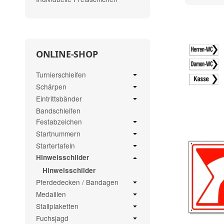
ONLINE-SHOP
Turnierschleifen
Schärpen
Eintrittsbänder
Bandschleifen
Festabzeichen
Startnummern
Startertafeln
Hinweisschilder
Hinweisschilder
Pferdedecken / Bandagen
Medaillen
Stallplaketten
Fuchsjagd