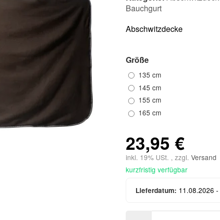
Bauchgurt
Abschwitzdecke
Größe
135 cm
145 cm
155 cm
165 cm
23,95 €
inkl. 19% USt. , zzgl.
Versand
kurzfristig verfügbar
11.08.2026 -
Lieferdatum: