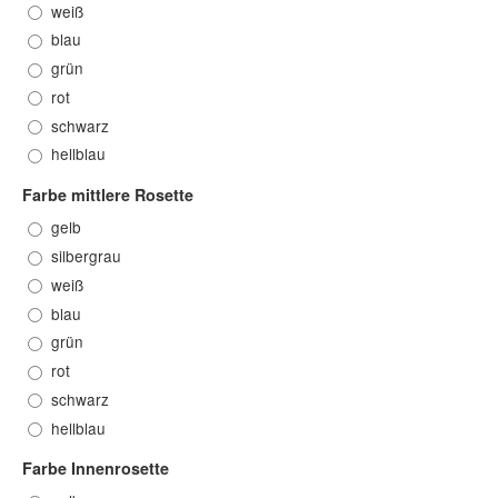
weiß
blau
grün
rot
schwarz
hellblau
Farbe mittlere Rosette
gelb
silbergrau
weiß
blau
grün
rot
schwarz
hellblau
Farbe Innenrosette