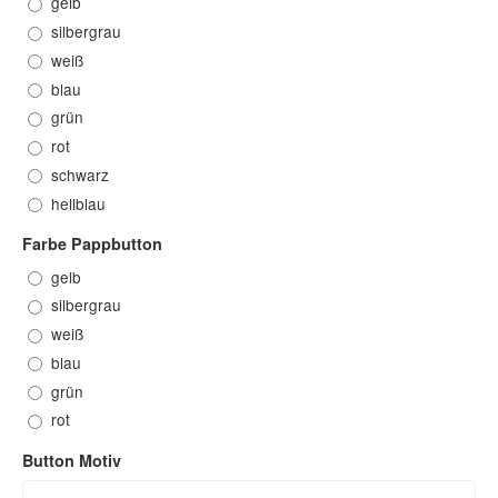
gelb
silbergrau
weiß
blau
grün
rot
schwarz
hellblau
Farbe Pappbutton
gelb
silbergrau
weiß
blau
grün
rot
Button Motiv
Button Motiv