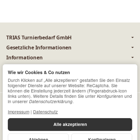
TRIAS Turnierbedarf GmbH
Gesetzliche Informationen
Informationen
juristisch betreut durch
Wie wir Cookies & Co nutzen
Newsletter Abonnieren
Durch Klicken auf „Alle akzeptieren“ gestatten Sie den Einsatz
folgender Dienste auf unserer Website: ReCaptcha. Sie
können die Einstellung jederzeit ändern (Fingerabdruck-Icon
links unten). Weitere Details finden Sie unter
und
Konfigurieren
Datenschutz
•
Impressum
in unserer
.
Datenschutzerklärung
Impressum
|
Datenschutz
Vertrag widerrufen
Alle akzeptieren
*
Alle Preise inkl. gesetzlicher USt., zzgl.
Versand
© Trias Turnierbedarf GmbH
Ablehnen
Konfigurieren