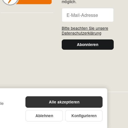
möglich.
Newsletter Abonniere
Newsletter Abonnieren
Bitte beachten Sie unsere
Datenschutzerklärung
Abonnieren
Alle akzeptieren
die
Ablehnen
Konfigurieren