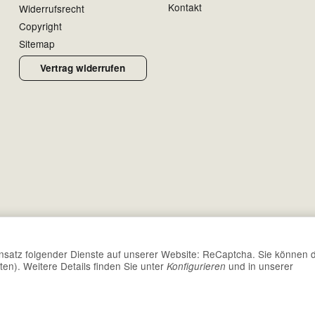
Kontakt
Widerrufsrecht
Copyright
Sitemap
Vertrag widerrufen
Einsatz folgender Dienste auf unserer Website: ReCaptcha. Sie können 
*
Alle Preise inkl. gesetzlicher USt., zzgl.
Versand
ten). Weitere Details finden Sie unter
und in unserer
Konfigurieren
© Trias Turnierbedarf GmbH
Powered by
JTL-Shop
Made with
♥
by
eRock Creations