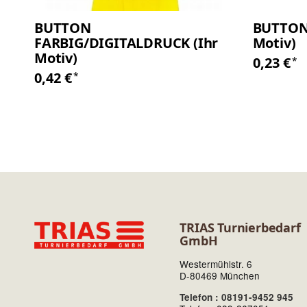
BUTTON
BUTTON
FARBIG/DIGITALDRUCK (Ihr
Motiv)
Motiv)
0,23 €
*
0,42 €
*
TRIAS Turnierbedarf
GmbH
Westermühlstr. 6
D-80469 München
Telefon : 08191-9452 945