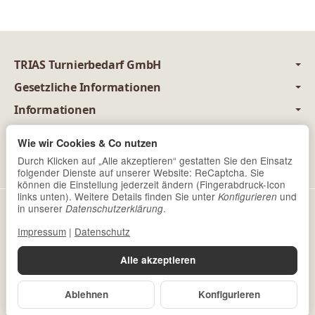
TRIAS Turnierbedarf GmbH
Gesetzliche Informationen
Informationen
juristisch betreut durch
Wie wir Cookies & Co nutzen
Newsletter Abonnieren
Durch Klicken auf „Alle akzeptieren“ gestatten Sie den Einsatz
folgender Dienste auf unserer Website: ReCaptcha. Sie
können die Einstellung jederzeit ändern (Fingerabdruck-Icon
links unten). Weitere Details finden Sie unter
und
Konfigurieren
Datenschutz
•
Impressum
in unserer
.
Datenschutzerklärung
Impressum
|
Datenschutz
Vertrag widerrufen
Alle akzeptieren
*
Alle Preise inkl. gesetzlicher USt., zzgl.
Versand
© Trias Turnierbedarf GmbH
Ablehnen
Konfigurieren
Powered by
JTL-Shop
Made with
♥
by
eRock Creations